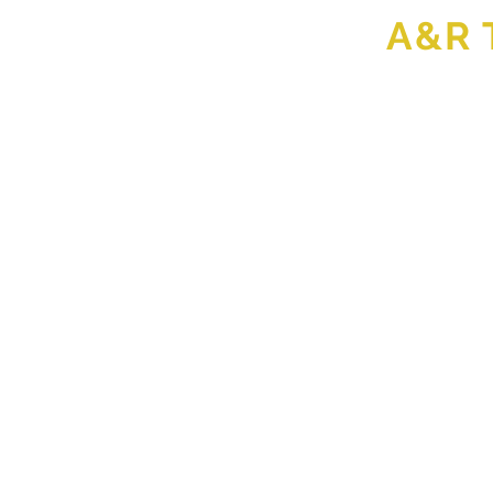
A&R 
rwaarden
OVER ONS
VESTIGINGEN
THE MAKING OF...