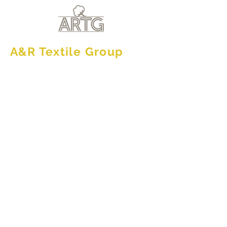
A&R Textile Group
Winkel
/
Robezz Badjassen - 400 gram/m²
/
AR028 Wafel
Badjas met Capuchon - 250 gram/m2 - zeer ruime
maatvoering