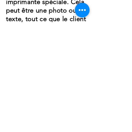
imprimante spéciale. Cela
peut être une photo ou un
texte, tout ce que le client
aime
vouloir. Ensuite, cette
impression est pressée sur
la bande de polyester au
moyen d'une presse à
chaud. La chaleur crée des
molécules de gaz qui font
le tour de la fibre de
polyester. L'image est très
nette et claire en couleurs.
Même après le lavage,
cette image reste incolore.