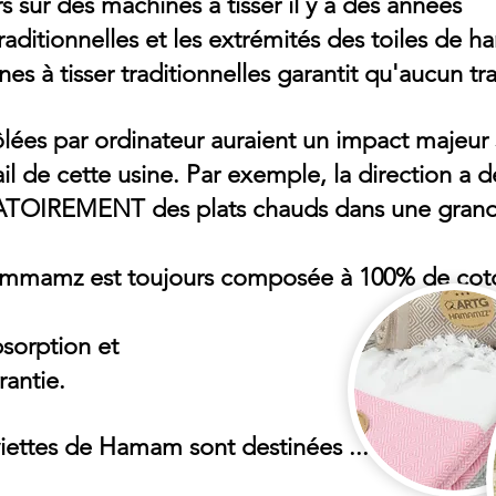
rs sur des machines à tisser
il y a des années
aditionnelles et les
extrémités des toiles de 
es à tisser traditionnelles
garantit qu'aucun tra
ôlées par ordinateur auraient un
impact
majeur
ail de cette usine. Par exemple,
la direction a
ATOIREMENT
des plats chauds dans une gran
mmamz est toujours
composée à 100% de coton
bsorption
et
arantie.
ttes de Hamam sont destinées ...