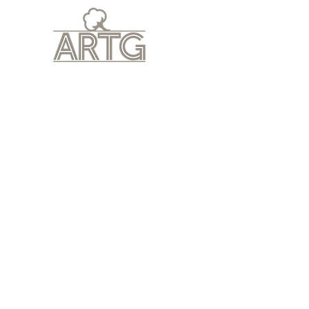
Haupt Seite
Lieferbedi
Hamamzz Hamamdoeken
Winkel
/
Hamamzz Hamamdoeken
Sorteer op
Filters
Wis alles
Filters
Wis alles
Artikel tonen
Artikel tonen