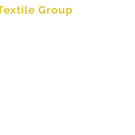
Textile Group
nsfilm
Produkte
Katalogen
More